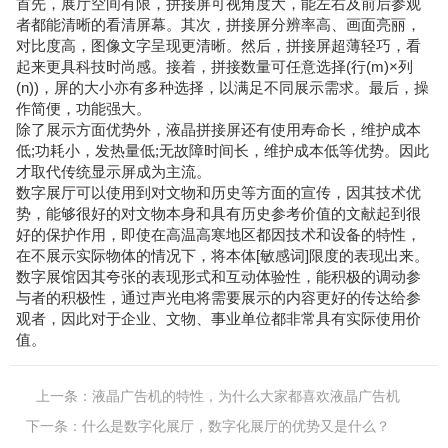
首先，展厅空间有限，拼接屏可视角度大，能左右及前后参观
者都能清晰的看清屏幕。其次，拼接屏分辨率高、画面亮丽，
对比度高，图像文字呈现更清晰。然后，拼接屏超薄轻巧，看
起来更具科技时尚感。接着，拼接数量可任意选择(行(m)×列
(n))，屏的大小亦有多种选择，以满足不同展示需求。最后，操
作简便，功能强大。
除了展示方面优势外，液晶拼接屏还有使用寿命长，维护成本
低;功耗小，发热量低;无故障时间长，维护成本低等优势。因此
才取代传统显示屏成为主流。
数字展厅可以使用到对文物和历史等方面的宣传，因其技术优
势，能够很好的对文物本身和具有历史参考价值的文献起到很
好的保护作用，即使在高温高寒地区都因技术和设备的特性，
在不展示实际物体的情况下，将本体[敏感词]限度的表现出来。
数字展馆因其夸张的表现形式和互动体验性，能积极的调动参
与者的积极性，通过声光电将需要展示的内容更好的传达给参
观者，因此对于企业、文物、事业单位都非常具有实际使用价
值。
上一条：
液晶广告机的特性，为什么大家都喜欢液晶广告机
下一条：
什么是数字化展厅，数字化展厅的优势又是什么？