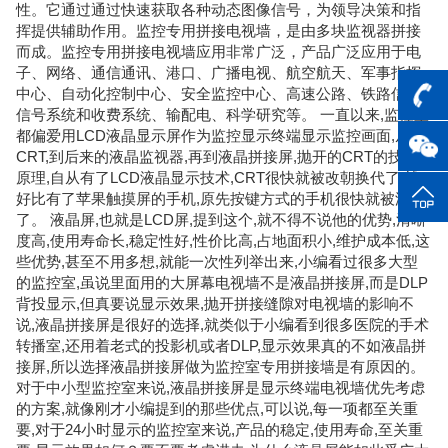
性。它通过通过快速获取各种动态图像信号，为领导决策和指
挥提供辅助作用。监控专用拼接电视墙，是由多块监视器拼接
而成。监控专用拼接电视墙应用非常广泛，产品广泛应用于电
子、网络、通信通讯、港口、广播电视、航空航天、军事指挥
中心、自动化控制中心、安全监控中心、高速公路、铁路信息
信号系统和收费系统、输配电、科学研究等。 一直以来,监控室
都偏爱用LCD液晶显示屏作为监控显示终端显示监控画面,从
CRT,到后来的液晶监视器,再到液晶拼接屏,抛开的CRT的技术
原理,自从有了LCD液晶显示技术,CRT很快就被改朝换代了,就
好比有了苹果触摸屏的手机,原先按键方式的手机很快就被淘汰
了。 液晶屏,也就是LCD屏,提到这个,就不得不说他的优势,清晰
度高,使用寿命长,稳定性好,性价比高,占地面积小,维护成本低,这
些优势,甚至不用多想,就能一次性列举出来,小编看过很多大型
的监控室,虽说里面用的大屏幕电视墙不是液晶拼接屏,而是DLP
背投显示,但真要说显示效果,抛开拼接缝隙对电视墙的影响不
说,液晶拼接屏是很好的选择,就类似于小编看到很多医院的手术
转播室,还用着老式的投影机或者DLP,显示效果真的不如液晶拼
接屏,所以选择液晶拼接屏做为监控室专用拼接墙是有原因的。
对于中小型监控室来说,液晶拼接屏是显示终端电视墙优先考虑
的方案,就像刚才小编提到的那些优点,可以说,每一项都至关重
要,对于24小时显示的监控室来说,产品的稳定,使用寿命,至关重