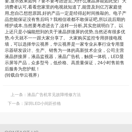
要,显示效果如何？要不要考虑进去,为什么液晶屏能如此受广大
消费者认可,看看您家里的电视就知道了,能普及到亿万家庭使
用,您自己想想原因,好的产品一定是经得起时间推敲的。电子产
品您能保证没有售后吗？我相信谁都不敢保证吧,所以说后期的
维护成本,当然要考虑进去了,这样一分析,其实您就明白了。以
上还只是小编能想到的关于液晶拼接屏的优势,当然还有很多优
势,今天就不一一跟大家分享了。 大家购买监控专用拼接电视
墙，可以选择华云视界，华云视界是一家专业从事行业专用显
示器研发设计、生产、销售为一体的高新技术企业，公司主营
液晶拼接屏，液晶监视器，液晶广告机，触摸一体机，LED显
示屏等产品，众多型号，低价格、高质量保证，24小时售前售
后服务为您护航！
(转载自
华云视界
）
上一条：
液晶广告机常见故障维修方法
下一条：
深圳LED小间距价格