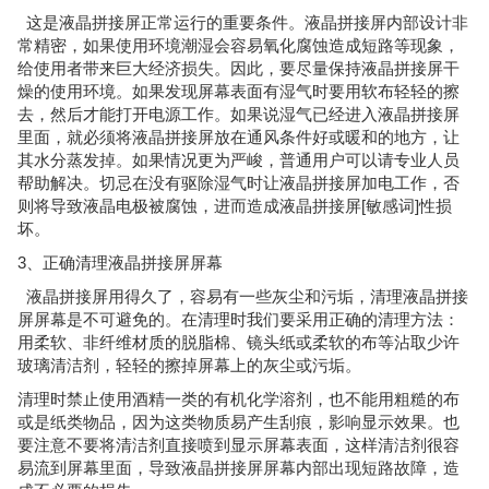
这是液晶拼接屏正常运行的重要条件。液晶拼接屏内部设计非
常精密，如果使用环境潮湿会容易氧化腐蚀造成短路等现象，
给使用者带来巨大经济损失。因此，要尽量保持液晶拼接屏干
燥的使用环境。如果发现屏幕表面有湿气时要用软布轻轻的擦
去，然后才能打开电源工作。如果说湿气已经进入液晶拼接屏
里面，就必须将液晶拼接屏放在通风条件好或暖和的地方，让
其水分蒸发掉。如果情况更为严峻，普通用户可以请专业人员
帮助解决。切忌在没有驱除湿气时让液晶拼接屏加电工作，否
则将导致液晶电极被腐蚀，进而造成液晶拼接屏[敏感词]性损
坏。
3、正确清理液晶拼接屏屏幕
液晶拼接屏用得久了，容易有一些灰尘和污垢，清理液晶拼接
屏屏幕是不可避免的。在清理时我们要采用正确的清理方法：
用柔软、非纤维材质的脱脂棉、镜头纸或柔软的布等沾取少许
玻璃清洁剂，轻轻的擦掉屏幕上的灰尘或污垢。
清理时禁止使用酒精一类的有机化学溶剂，也不能用粗糙的布
或是纸类物品，因为这类物质易产生刮痕，影响显示效果。也
要注意不要将清洁剂直接喷到显示屏幕表面，这样清洁剂很容
易流到屏幕里面，导致液晶拼接屏屏幕内部出现短路故障，造