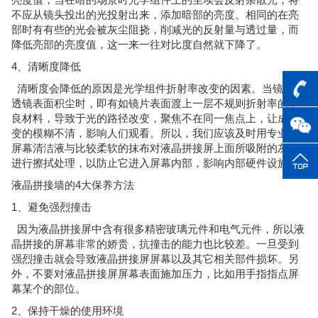
不应从镜头投出的光投射出来，添加暗部的亮度。相同的在亮
部时有有些的光会被灰尘阻挠，削减光的反射量与透过量，而
降低亮部的亮度值，这一来一往对比度自然就下降了。
4、清晰度降低
清晰度会降低的原因是光学组件折射率改变的因素。当镜片或
透镜表面积尘时，即有如镜片表面渡上一层不规则折射率的不
良材料，导致于光的路径改变，聚焦不在同一焦点上，让成像
变的模糊不清，影响人们观看。所以，我们应该及时用专业的
屏幕清洁液与比较柔软的抹布对液晶拼接屏上面所吸附的灰尘
进行擦拭处理，以防止它进入屏幕内部，影响内部硬件设施。
液晶拼接墙的4大保养方法
1、避免强烈撞击
因为液晶拼接屏中含有很多精密玻璃元件和电气元件，所以液
晶拼接的屏幕非常的娇贵，抗撞击的能力也比较差。一旦受到
强烈撞击就会导致液晶拼接屏屏幕以及其它相关部件损坏。另
外，不要对液晶拼接屏屏幕表面施加压力，比如用手指指点屏
幕某个的部位。
2、保持干燥的使用环境