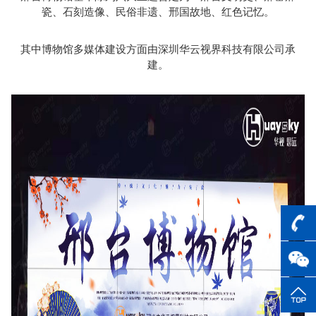
瓷、石刻造像、民俗非遗、邢国故地、红色记忆。
其中博物馆多媒体建设方面由深圳华云视界科技有限公司承
建。