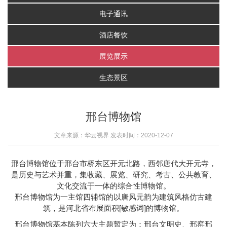
电子通讯
酒店餐饮
展览展示
生态景区
邢台博物馆
文章来源：华云视界 发表时间：2020-12-07
邢台博物馆位于邢台市桥东区开元北路，西邻唐代大开元寺，
是历史与艺术并重，集收藏、展览、研究、考古、公共教育、
文化交流于一体的综合性博物馆。
邢台博物馆为一主馆四辅馆的以唐风元韵为建筑风格仿古建
筑，是河北省布展面积[敏感词]的博物馆。
邢台博物馆基本陈列六大主题暂定为：邢台文明史、邢窑邢