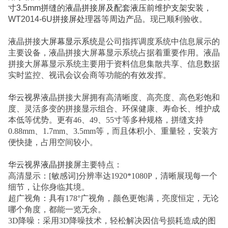
寸3.5mm拼缝
的
液晶拼接屏及配套液压前维护支架安装
，
WT2014-6U
拼接屏处理器
等
周边产品
。现已顺利验收。
液晶拼接
大屏幕显示系统
是公司指挥调度系统中信息展示的
主要设备，液晶拼接大屏幕显示系统占据着重要作用。液晶
拼接大屏幕显示系统主要用于资料信息集散共享、信息数据
实时监控、视讯会议会商等功能的有效发挥。
华云视界
液晶拼接大屏拥有高清晰度、高亮度、高色彩饱和
度、灵活多变的拼接显示组合、环保健康、寿命长、维护成
本低等优势。更有46、49、55寸等多种规格，拼缝支持
0.88mm、1.7mm、3.5mm等，而且体积小、重量轻，安装方
便快捷，占用空间较小。
华云视界液晶拼接屏
主要特点：
高清显示：[敏感词]分辨率达1920*1080P，清晰展现每一个
细节，让你身临其境。
超广视角：具有178°广视角，颜色更饱满，亮度恒定，无论
哪个角度，都能一览无余。
3D降噪：采用3D降噪技术，轻松解决因信号损耗造成的图