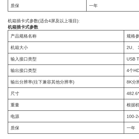
质保
一年
机箱插卡式参数(适合4屏及以上项目):
机箱插卡式参数
产品规格名称
规格
机箱大小
2U、
输入接口类型
USB 
输出接口类型
4个H
输出分辨率(往下兼容其他分辨率)
8K分
尺寸
482.6
重量
根据
电源
100-
质保
一年